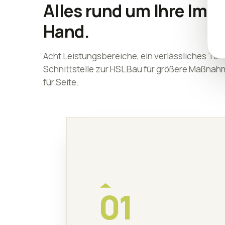
Alles rund um Ihre Immo
Hand.
Acht Leistungsbereiche, ein verlässliches Tea
Schnittstelle zur HSL Bau für größere Maßnahm
für Seite.
01