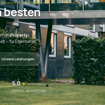
 · MANNHEIM · FRANKFURT
n besten
ern im
Property-
alt — für Eigentümer,
Unsere Leistungen
5,0
★
GOOGLE-BEWERTUNG