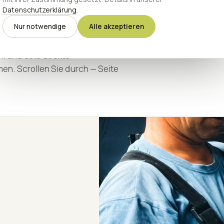
bilie — aus einer
Datenschutzerklärung
.
Nur notwendige
Alle akzeptieren
m und eine direkte
en. Scrollen Sie durch — Seite