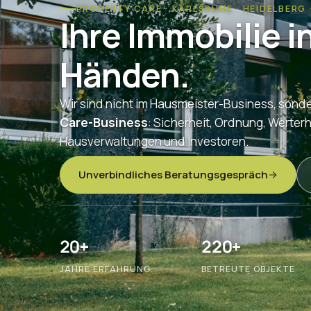
PROPERTY CARE · KARLSRUHE · HEIDELBERG
Ihre Immobilie i
Händen.
Wir sind nicht im Hausmeister-Business, sond
Care-Business
: Sicherheit, Ordnung, Werterh
Hausverwaltungen und Investoren.
Unverbindliches Beratungsgespräch
20+
220+
JAHRE ERFAHRUNG
BETREUTE OBJEKTE